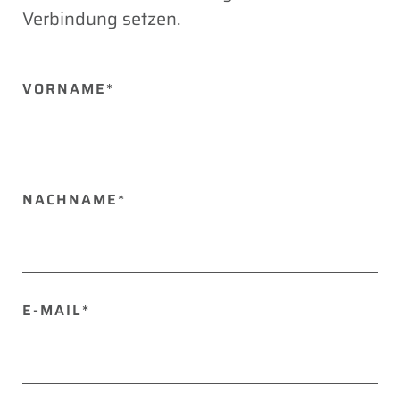
Verbindung setzen.
BITTE
VORNAME*
LASSE
DIESES
FELD
LEER.
NACHNAME*
E-MAIL*