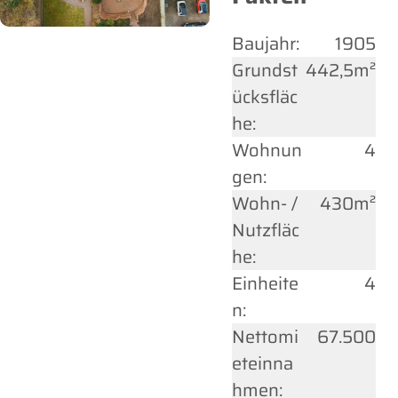
Baujahr:
1905
Grundst
442,5m²
ücksfläc
he:
Wohnun
4
gen:
Wohn- /
430m²
Nutzfläc
he:
Einheite
4
n:
Nettomi
67.500
eteinna
hmen: