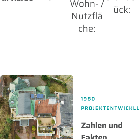
Wohn- /
ück:
Nutzflä
che:
1980
PROJEKTENTWICKL
Zahlen und
Fakten