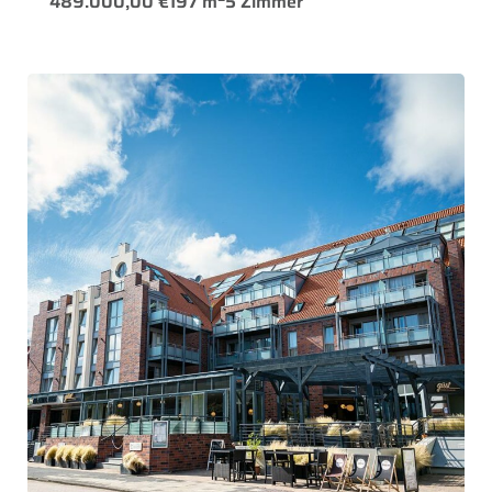
489.000,00 €
197 m
5 Zimmer