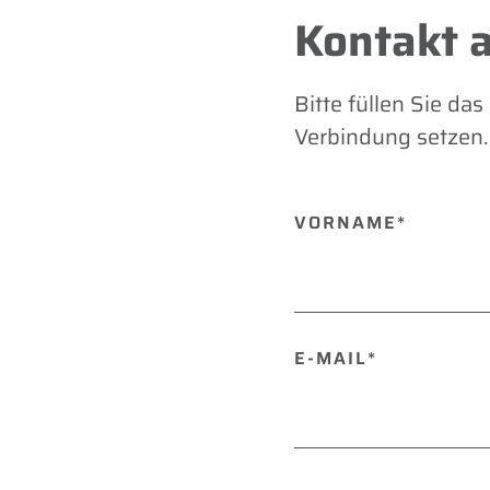
Kontakt 
Bitte füllen Sie da
Verbindung setzen.
BITTE
VORNAME*
LASSE
DIESES
FELD
LEER.
E-MAIL*