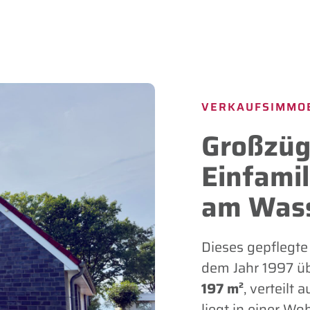
VERKAUFSIMMOB
Großzüg
Einfami
am Wass
Dieses gepflegte
dem Jahr 1997 üb
197 m²
, verteilt
liegt in einer Wo