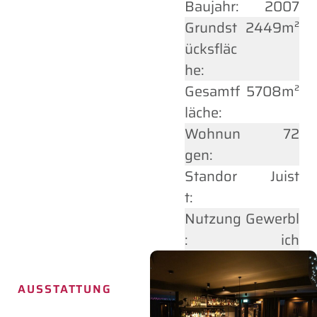
Baujahr:
2007
Grundst
2449m²
ücksfläc
he:
Gesamtf
5708m²
läche:
Wohnun
72
gen:
Standor
Juist
t:
Nutzung
Gewerbl
:
ich
AUSSTATTUNG